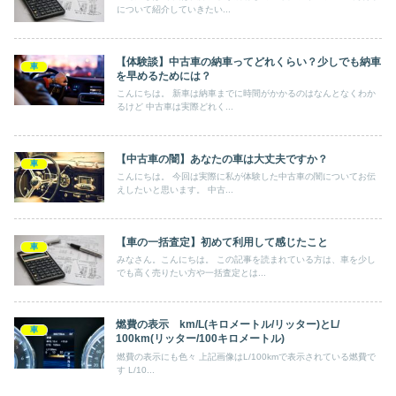
について紹介していきたい...
【体験談】中古車の納車ってどれくらい？少しでも納車
車
を早めるためには？
こんにちは。 新車は納車までに時間がかかるのはなんとなくわか
るけど 中古車は実際どれく...
【中古車の闇】あなたの車は大丈夫ですか？
車
こんにちは。 今回は実際に私が体験した中古車の闇についてお伝
えしたいと思います。 中古...
【車の一括査定】初めて利用して感じたこと
車
みなさん。こんにちは。 この記事を読まれている方は、車を少し
でも高く売りたい方や一括査定とは...
燃費の表示 km/L(キロメートル/リッター)とL/
車
100km(リッター/100キロメートル)
燃費の表示にも色々 上記画像はL/100kmで表示されている燃費で
す L/10...